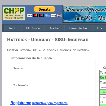
Inicio
Mi Rincón
Tracker
Herramientas
DTs
Hattrick - Uruguay - SISU:
Ingresar
Sistema Integral de la Seleccion Uruguaya de Hattrick
Informacion de la cuenta
C
Usuario:
Tota
En 
Trac
Contraseña:
Juve
...a
Trac
21
Registrarse
Instructivo para registrarse