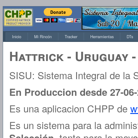
Inicio
Mi Rincón
Tracker
Herramientas
DTs
Hattrick - Uruguay -
SISU: Sistema Integral de la
En Produccion desde 27-06
Es una aplicacion CHPP de
w
Es un sistema para la adminis
, tanto para la may
Selección