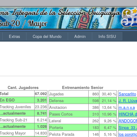
Extras
Copa del Mundo
Admin
Info SISU
Cant. Jugadores
Entrenamiento Senior
Total
67.092
Jugadas
860
30,40 %
Sancarlito
En EGO
3.201
Defensa
598
21,14 %
J. R. Llúva
Tracking Juveniles
23.236
Anotacion
386
13,64 %
m.a.n.y.a
...actualmente
8.741
Pases Cortos
310
10,96 %
HINCHA d
Tracking Sub-21
6.214
Lateral
262
9,26 %
ANDOGON
...actualmente
1.026
Porteria
183
6,47 %
Sinpa_33 J
Tracking Mayor
14.830
Pelota Parada
146
5,16 %
los poroti