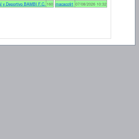
al y Deportivo BAMBI F.C.
160
macaco91
07/08/2026 10:32