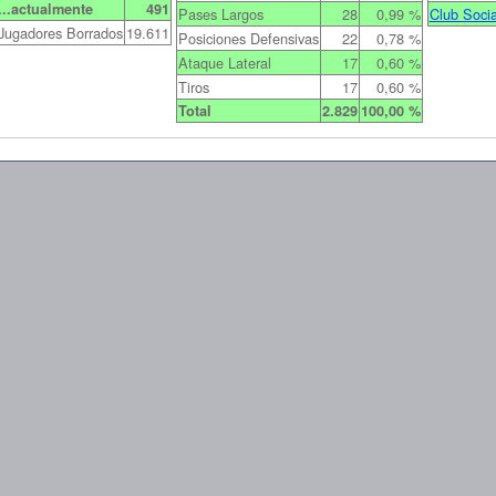
...actualmente
491
Pases Largos
28
0,99 %
Club Soci
Jugadores Borrados
19.611
Posiciones Defensivas
22
0,78 %
Ataque Lateral
17
0,60 %
Tiros
17
0,60 %
Total
2.829
100,00 %