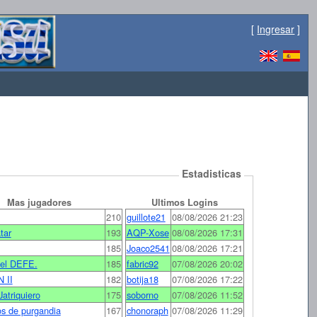
[
Ingresar
]
Estadisticas
Mas jugadores
Ultimos Logins
210
guillote21
08/08/2026 21:23
tar
193
AQP-Xose
08/08/2026 17:31
185
Joaco2541
08/08/2026 17:21
el DEFE.
185
fabric92
07/08/2026 20:02
 II
182
botija18
07/08/2026 17:22
atriquiero
175
soborno
07/08/2026 11:52
jos de purgandia
167
chonoraph
07/08/2026 11:29